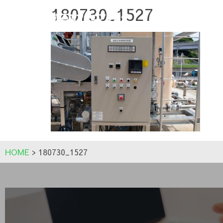
180730_1527
HOME
>
180730_1527