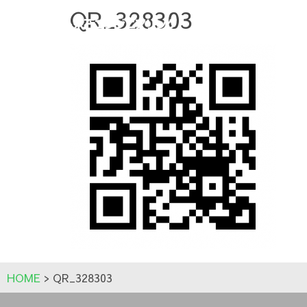
QR_328303
HOME
>
QR_328303