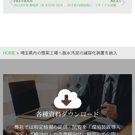
PREVIOUS
NEXT
2016NEW環境展（N-EXPO 2016 TOKYO）へ出展
岩手県内養鶏場に、リサイクル設備への補助金を受け養鶏ボイラーを納入
HOME
>
埼玉県内の惣菜工場へ脱水汚泥の減容化装置を納入
Click Here
各種資料ダウンロード
詳しくはこちら
弊社では特定情報の提供・閲覧を「環境装置導入
予定・ご検討中」の企業様向けに限定して公開し