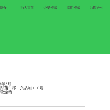
紹介
納入事例
企業情報
採用情報
お問合せ
23年3月
賀県蒲生郡｜食品加工工場
空乾燥機