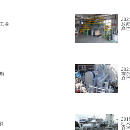
20
工場
長
真
20
場
神
真
20
社
栃
真