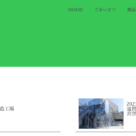
HOME
ごあいさつ
製品
20
造工場
滋
真