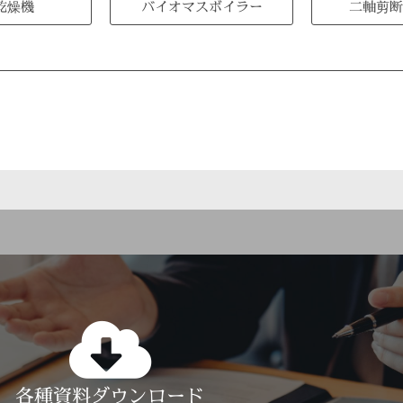
乾燥機
バイオマスボイラー
二軸剪断
Click Here
各種資料ダウンロード