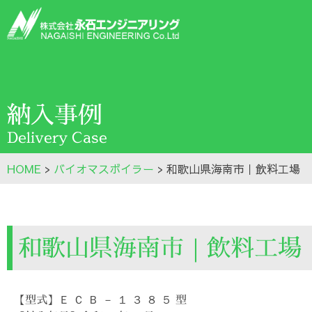
納入事例
Delivery Case
HOME
>
バイオマスボイラー
>
和歌山県海南市｜飲料工場
和歌山県海南市｜飲料工場
【型式】Ｅ Ｃ Ｂ － １ ３ ８ ５ 型