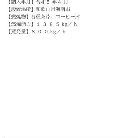
【納入年月】令和５ 年４ 月
【設置場所】和歌山県海南市
【燃焼物】各種茶滓、コーヒー滓
【燃焼能力】１ ３ ８ ５ kg／ h
【蒸発量】８ ０ ０ kg／ h