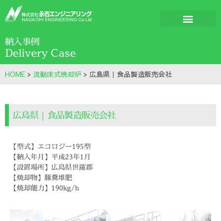
納入事例
Delivery Case
HOME
>
流動床式焼却炉
>
広島県｜食品製造販売会社
広島県｜食品製造販売会社
【型式】エコロジー195型
【納入年月】平成23年1月
【設置場所】広島県世羅郡
【焼却物】豚糞堆肥
【焼却能力】190kg/h