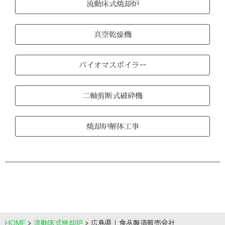
流動床式焼却炉
真空乾燥機
バイオマスボイラー
二軸剪断式破砕機
焼却炉解体工事
HOME
>
流動床式焼却炉
>
広島県｜食品製造販売会社