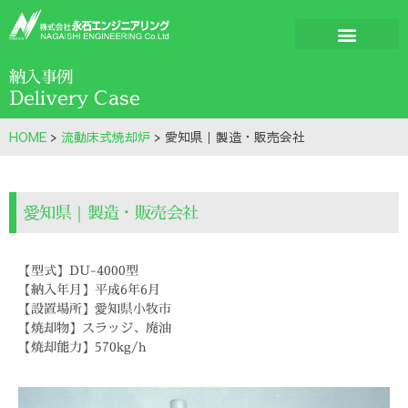
納入事例
Delivery Case
HOME
>
流動床式焼却炉
>
愛知県｜製造・販売会社
愛知県｜製造・販売会社
【型式】DU-4000型
【納入年月】平成6年6月
【設置場所】愛知県小牧市
【焼却物】スラッジ、廃油
【焼却能力】570kg/h