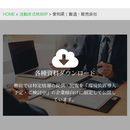
HOME
>
流動床式焼却炉
>
愛知県｜製造・販売会社
Click Here
各種資料ダウンロード
詳しくはこちら
弊社では特定情報の提供・閲覧を「環境装置導入
予定・ご検討中」の企業様向けに限定して公開し
ています。