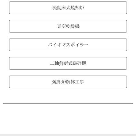
流動床式焼却炉
真空乾燥機
バイオマスボイラー
二軸剪断式破砕機
焼却炉解体工事