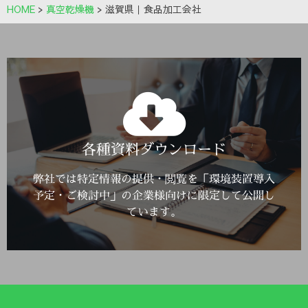
HOME
>
真空乾燥機
>
滋賀県｜食品加工会社
Click Here
各種資料ダウンロード
詳しくはこちら
弊社では特定情報の提供・閲覧を「環境装置導入
予定・ご検討中」の企業様向けに限定して公開し
ています。