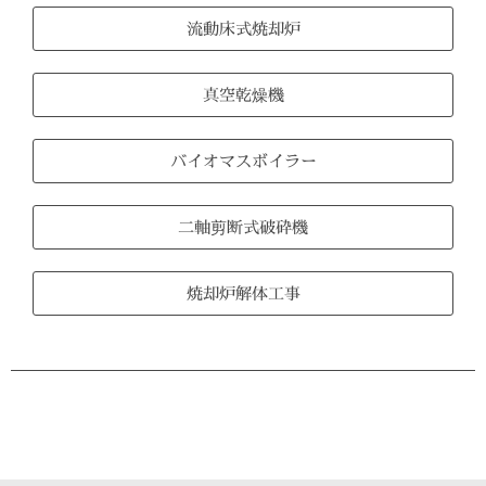
流動床式焼却炉
真空乾燥機
バイオマスボイラー
二軸剪断式破砕機
焼却炉解体工事