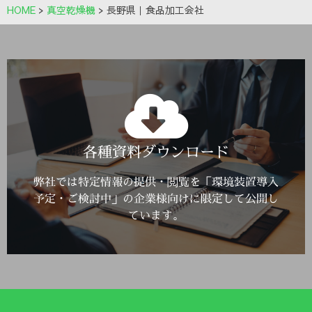
HOME
>
真空乾燥機
>
長野県｜食品加工会社
Click Here
各種資料ダウンロード
詳しくはこちら
弊社では特定情報の提供・閲覧を「環境装置導入
予定・ご検討中」の企業様向けに限定して公開し
ています。