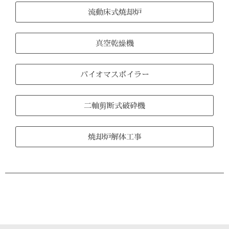
流動床式焼却炉
真空乾燥機
バイオマスボイラー
二軸剪断式破砕機
焼却炉解体工事