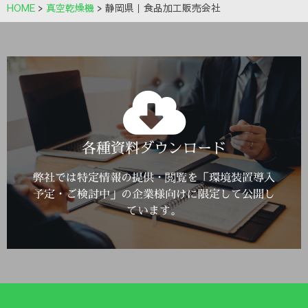
HOME
>
真空乾燥機
>
静岡県｜食品加工販売会社
Click Here
各種資料ダウンロード
詳しくはこちら
弊社では特定情報の提供・閲覧を「環境装置導入
予定・ご検討中」の企業様向けに限定して公開し
ています。