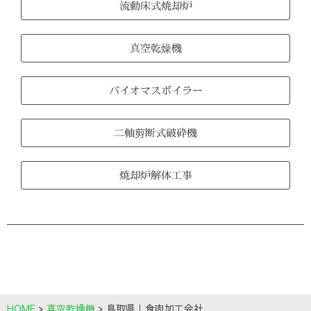
流動床式焼却炉
真空乾燥機
バイオマスボイラー
二軸剪断式破砕機
焼却炉解体工事
HOME
>
真空乾燥機
>
鳥取県｜食肉加工会社